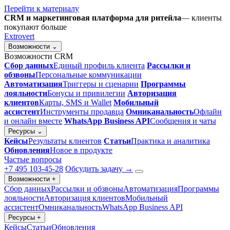
Перейти к материалу
CRM и маркетинговая платформа для ритейла
— клиенты
покупают больше
Extrovert
Возможности
⌄
Возможности CRM
Сбор данных
Единый профиль клиента
Рассылки и
обзвоны
Персональные коммуникации
Автоматизация
Триггеры и сценарии
Программы
лояльности
Бонусы и привилегии
Авторизация
клиентов
Карты, SMS и Wallet
Мобильный
ассистент
Инструменты продавца
Омниканальность
Офлайн
и онлайн вместе
WhatsApp Business API
Сообщения и чаты
Ресурсы
⌄
Кейсы
Результаты клиентов
Статьи
Практика и аналитика
Обновления
Новое в продукте
Частые вопросы
+7 495 103-45-28
Обсудить задачу
→
Возможности
+
Сбор данных
Рассылки и обзвоны
Автоматизация
Программы
лояльности
Авторизация клиентов
Мобильный
ассистент
Омниканальность
WhatsApp Business API
Ресурсы
+
Кейсы
Статьи
Обновления